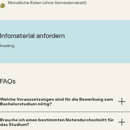
Monatliche Raten (ohne Semesterrabatt)
Infomaterial anfordern
loading...
FAQs
Welche Voraussetzungen sind für die Bewerbung zum
Bachelorstudium nötig?
Bevor du dein Bachelorstudium beginnst, musst du eine
schulische
Brauche ich einen bestimmten Notendurchschnitt für
Abschlussprüfung
bestanden haben (z.B. Matura, Abitur oder eine
das Studium?
gleichwertige Hochschulzugangsberechtigung). Du kannst auch