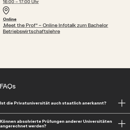
16:00 – 17:00 Uhr
Online
„Meet the Prof“ – Online Infotalk zum Bachelor
Betriebswirtschaftslehre
FAQs
Ist die Privatuniversität auch staatlich anerkannt?
Ja, sowohl die University of Sustainability — Charlotte Fresenius
Können absolvierte Prüfungen anderer Universitäten
Privatuniversität als auch unsere Studiengänge sind von der
angerechnet werden?
Agentur für Qualitätssicherung und Akkreditierung Austria