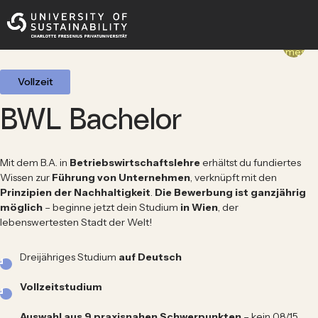
Bewirb dich jetzt
Winter-semester
Vollzeit
BWL Bachelor
Mit dem B.A. in
Betriebswirtschaftslehre
erhältst du fundiertes
Wissen zur
Führung von Unternehmen
, verknüpft mit den
Prinzipien der Nachhaltigkeit
.
Die Bewerbung ist ganzjährig
möglich
– beginne jetzt dein Studium
in Wien
, der
lebenswertesten Stadt der Welt!
Dreijähriges Studium
auf Deutsch
Vollzeitstudium
Auswahl aus 9 praxisnahen Schwerpunkten
– kein 08/15