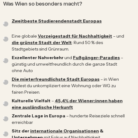
Was Wien so besonders macht?
Zweitbeste Studierendenstadt Europas
Eine globale
Vorzeigestadt für Nachhaltigkeit
– und
die grünste Stadt der Welt
: Rund 50 % des
Stadtgebiets sind Grünraum.
Exzellenter
Nahverkehr
und
Fußgänger-Paradies
–
günstig und umweltfreundlich durch die ganze Stadt
ohne Auto
Die mieterfreundlichste Stadt Europas
– in Wien
findest du unkompliziert eine Wohnung oder WG zu
fairen Preisen.
Kulturelle Vielfalt
–
45,4% der Wiener:innen haben
eine ausländische Herkunft
Zentrale Lage in Europa
– hunderte Reiseziele schnell
erreichbar
Sitz der
internationale Organisationen
&
Unternehmen
mit Fokus auf Nachhaltigkeit