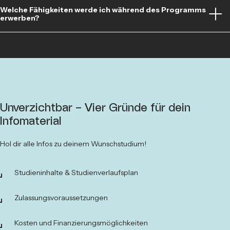
Mit deinem Bachelor-Abschluss in Betriebswirtschaftslehre kannst du
Welche Fähigkeiten werde ich während des Programms
in den Bereichen
Marketing, Finanzen, Personalwesen,
erwerben?
Beratung und Management
in verschiedenen Branchen
Anstellungen finden.
Du erhältst umfassende Kompetenzen im Bereich
Betriebswirtschaftslehre
und
Nachhaltigkeit
, entwickelst
Problemlösungsfähigkeiten, kritisches Denken, Kommunikation und
Führungskompetenzen.
Unverzichtbar – Vier Gründe für dein
Infomaterial
Hol dir alle Infos zu deinem Wunschstudium!
Studieninhalte & Studienverlaufsplan
Zulassungsvoraussetzungen
Kosten und Finanzierungsmöglichkeiten